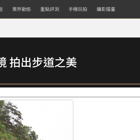
活
業界動態
重點評測
手機玩拍
攝影擂臺
境 拍出步道之美