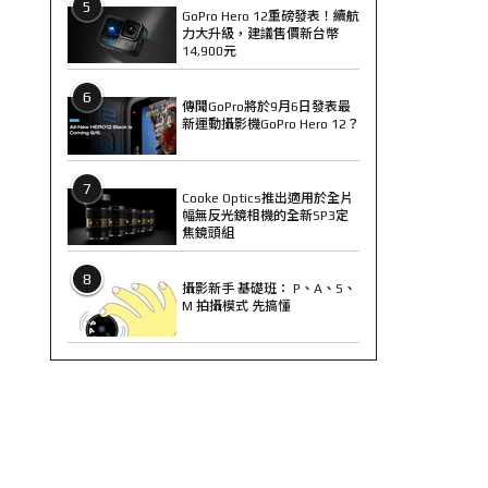
5
GoPro Hero 12重磅發表！續航
力大升級，建議售價新台幣
14,900元
6
傳聞GoPro將於9月6日發表最
新運動攝影機GoPro Hero 12？
7
Cooke Optics推出適用於全片
幅無反光鏡相機的全新SP3定
焦鏡頭組
8
攝影新手 基礎班： P、A、S、
M 拍攝模式 先搞懂