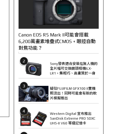
Canon EOS R5 Mark II可能會搭載
6,200萬畫素堆疊式CMOS + 眼控自動
對焦功能？
2
Sony發表適合安裝在無人機的
全片幅可交換鏡頭相機ILX-
LR1，集輕巧、高畫質於一身
3
疑似FUJIFILM GFX100 II實機
照流出！同時可能會有新的軟
片模擬推出
4
Western Digital 宣布推出
SanDisk Extreme PRO SDXC
UHS-II V60 等級記憶卡