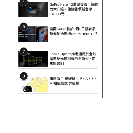
5
GoPro Hero 12重磅發表！續航
力大升級，建議售價新台幣
14,900元
6
傳聞GoPro將於9月6日發表最
新運動攝影機GoPro Hero 12？
7
Cooke Optics推出適用於全片
幅無反光鏡相機的全新SP3定
焦鏡頭組
8
攝影新手 基礎班： P、A、S、
M 拍攝模式 先搞懂