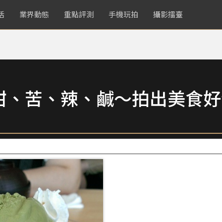
活
業界動態
重點評測
手機玩拍
攝影擂臺
甜、苦、辣、鹹～拍出美食好