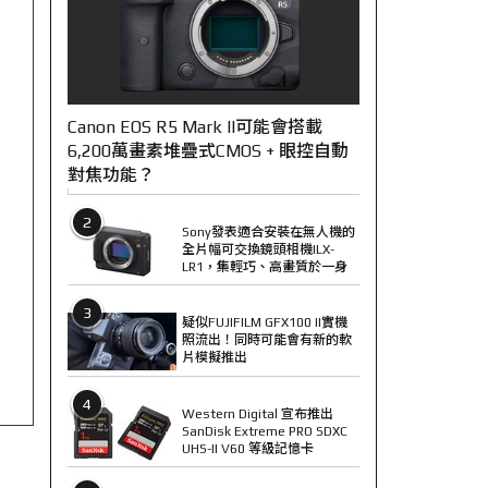
Canon EOS R5 Mark II可能會搭載
6,200萬畫素堆疊式CMOS + 眼控自動
對焦功能？
2
Sony發表適合安裝在無人機的
全片幅可交換鏡頭相機ILX-
LR1，集輕巧、高畫質於一身
3
疑似FUJIFILM GFX100 II實機
照流出！同時可能會有新的軟
片模擬推出
4
Western Digital 宣布推出
SanDisk Extreme PRO SDXC
UHS-II V60 等級記憶卡