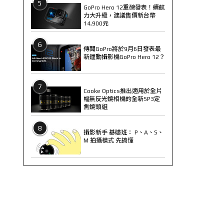
5
GoPro Hero 12重磅發表！續航
力大升級，建議售價新台幣
14,900元
6
傳聞GoPro將於9月6日發表最
新運動攝影機GoPro Hero 12？
7
Cooke Optics推出適用於全片
幅無反光鏡相機的全新SP3定
焦鏡頭組
8
攝影新手 基礎班： P、A、S、
M 拍攝模式 先搞懂