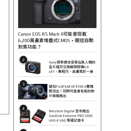
Canon EOS R5 Mark II可能會搭載
6,200萬畫素堆疊式CMOS + 眼控自動
對焦功能？
2
Sony發表適合安裝在無人機的
全片幅可交換鏡頭相機ILX-
LR1，集輕巧、高畫質於一身
3
疑似FUJIFILM GFX100 II實機
照流出！同時可能會有新的軟
片模擬推出
4
Western Digital 宣布推出
SanDisk Extreme PRO SDXC
UHS-II V60 等級記憶卡