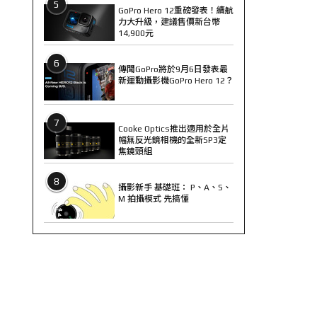
5
GoPro Hero 12重磅發表！續航
力大升級，建議售價新台幣
14,900元
6
傳聞GoPro將於9月6日發表最
新運動攝影機GoPro Hero 12？
7
Cooke Optics推出適用於全片
幅無反光鏡相機的全新SP3定
焦鏡頭組
8
攝影新手 基礎班： P、A、S、
M 拍攝模式 先搞懂