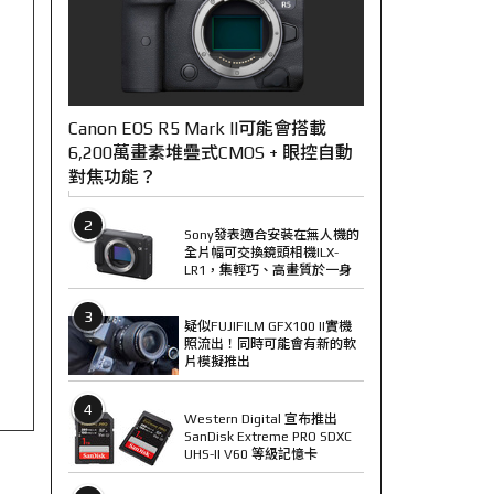
Canon EOS R5 Mark II可能會搭載
6,200萬畫素堆疊式CMOS + 眼控自動
對焦功能？
2
Sony發表適合安裝在無人機的
全片幅可交換鏡頭相機ILX-
LR1，集輕巧、高畫質於一身
3
疑似FUJIFILM GFX100 II實機
照流出！同時可能會有新的軟
片模擬推出
4
Western Digital 宣布推出
SanDisk Extreme PRO SDXC
UHS-II V60 等級記憶卡