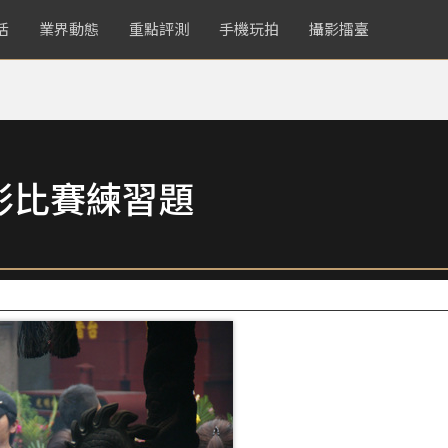
活
業界動態
重點評測
手機玩拍
攝影擂臺
影比賽練習題