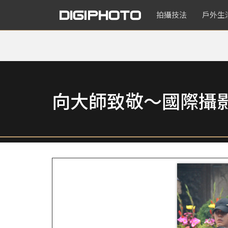
拍攝技法
戶外生
向大師致敬～國際攝