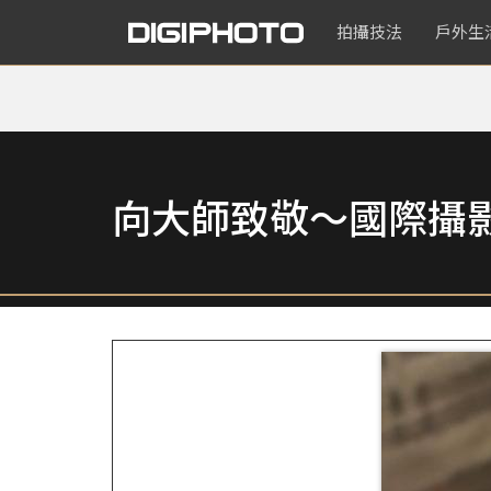
拍攝技法
戶外生
向大師致敬～國際攝