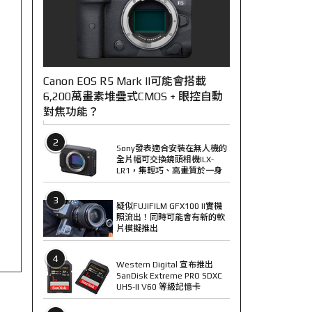
Canon EOS R5 Mark II可能會搭載
6,200萬畫素堆疊式CMOS + 眼控自動
對焦功能？
2
Sony發表適合安裝在無人機的
全片幅可交換鏡頭相機ILX-
LR1，集輕巧、高畫質於一身
3
疑似FUJIFILM GFX100 II實機
照流出！同時可能會有新的軟
片模擬推出
4
Western Digital 宣布推出
SanDisk Extreme PRO SDXC
UHS-II V60 等級記憶卡