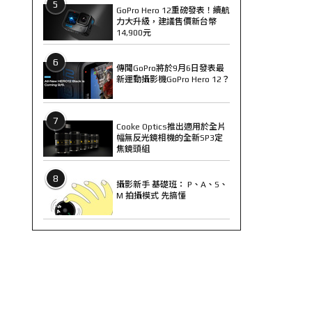
5
GoPro Hero 12重磅發表！續航
力大升級，建議售價新台幣
14,900元
6
傳聞GoPro將於9月6日發表最
新運動攝影機GoPro Hero 12？
7
Cooke Optics推出適用於全片
幅無反光鏡相機的全新SP3定
焦鏡頭組
8
攝影新手 基礎班： P、A、S、
M 拍攝模式 先搞懂