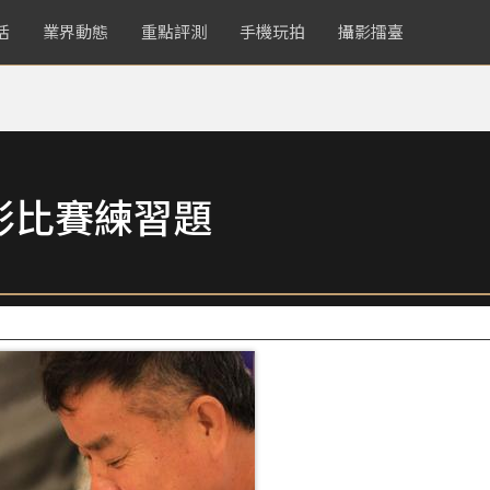
活
業界動態
重點評測
手機玩拍
攝影擂臺
影比賽練習題