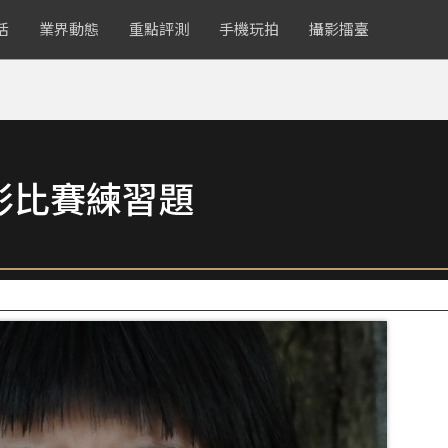
活
業界動態
重點評測
手機玩拍
攝影擂臺
影比賽練習題