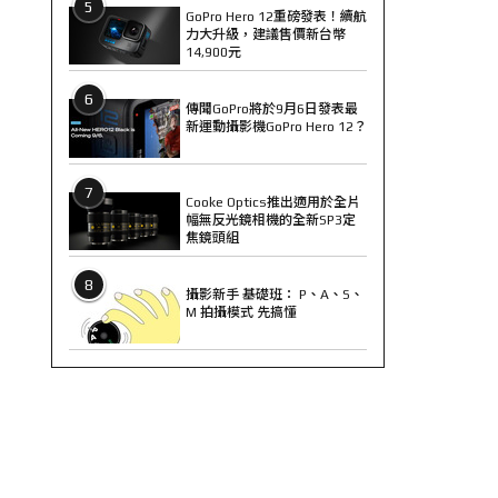
5
GoPro Hero 12重磅發表！續航
力大升級，建議售價新台幣
14,900元
6
傳聞GoPro將於9月6日發表最
新運動攝影機GoPro Hero 12？
7
Cooke Optics推出適用於全片
幅無反光鏡相機的全新SP3定
焦鏡頭組
8
攝影新手 基礎班： P、A、S、
M 拍攝模式 先搞懂