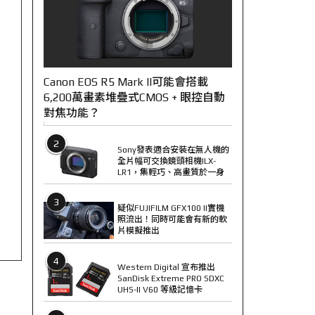
Canon EOS R5 Mark II可能會搭載
6,200萬畫素堆疊式CMOS + 眼控自動
對焦功能？
2
Sony發表適合安裝在無人機的
全片幅可交換鏡頭相機ILX-
LR1，集輕巧、高畫質於一身
3
疑似FUJIFILM GFX100 II實機
照流出！同時可能會有新的軟
片模擬推出
4
Western Digital 宣布推出
SanDisk Extreme PRO SDXC
UHS-II V60 等級記憶卡