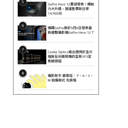
5
GoPro Hero 12重磅發表！續航
力大升級，建議售價新台幣
14,900元
6
傳聞GoPro將於9月6日發表最
新運動攝影機GoPro Hero 12？
7
Cooke Optics推出適用於全片
幅無反光鏡相機的全新SP3定
焦鏡頭組
8
攝影新手 基礎班： P、A、S、
M 拍攝模式 先搞懂