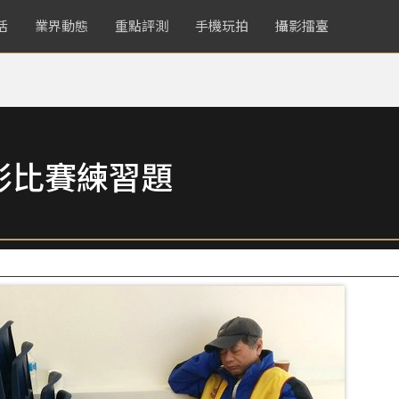
活
業界動態
重點評測
手機玩拍
攝影擂臺
影比賽練習題