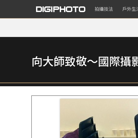
拍攝技法
戶外生
向大師致敬～國際攝