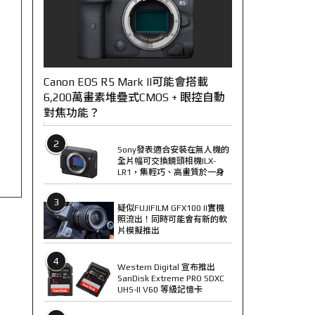
Canon EOS R5 Mark II可能會搭載
6,200萬畫素堆疊式CMOS + 眼控自動
對焦功能？
2
Sony發表適合安裝在無人機的
全片幅可交換鏡頭相機ILX-
LR1，集輕巧、高畫質於一身
3
疑似FUJIFILM GFX100 II實機
照流出！同時可能會有新的軟
片模擬推出
4
Western Digital 宣布推出
SanDisk Extreme PRO SDXC
UHS-II V60 等級記憶卡