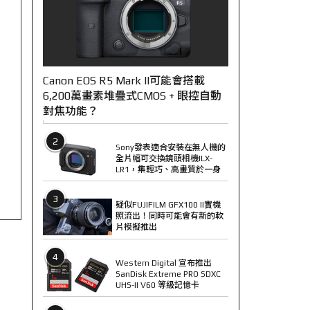
Canon EOS R5 Mark II可能會搭載
6,200萬畫素堆疊式CMOS + 眼控自動
對焦功能？
2
Sony發表適合安裝在無人機的
全片幅可交換鏡頭相機ILX-
LR1，集輕巧、高畫質於一身
3
疑似FUJIFILM GFX100 II實機
照流出！同時可能會有新的軟
片模擬推出
4
Western Digital 宣布推出
SanDisk Extreme PRO SDXC
UHS-II V60 等級記憶卡