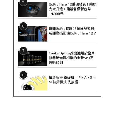
5
GoPro Hero 12重磅發表！續航
力大升級，建議售價新台幣
14,900元
6
傳聞GoPro將於9月6日發表最
新運動攝影機GoPro Hero 12？
7
Cooke Optics推出適用於全片
幅無反光鏡相機的全新SP3定
焦鏡頭組
8
攝影新手 基礎班： P、A、S、
M 拍攝模式 先搞懂