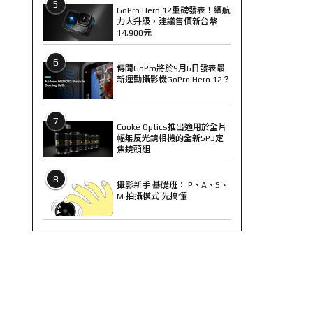
5
GoPro Hero 12重磅發表！續航
力大升級，建議售價新台幣
14,900元
6
傳聞GoPro將於9月6日發表最
新運動攝影機GoPro Hero 12？
7
Cooke Optics推出適用於全片
幅無反光鏡相機的全新SP3定
焦鏡頭組
8
攝影新手 基礎班： P、A、S、
M 拍攝模式 先搞懂