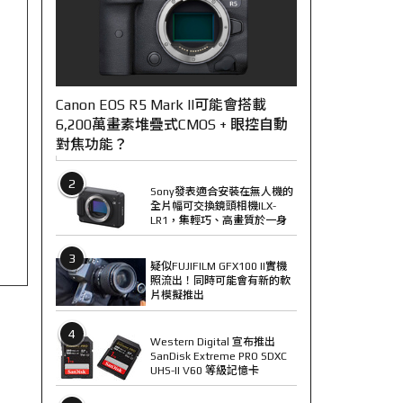
Canon EOS R5 Mark II可能會搭載
6,200萬畫素堆疊式CMOS + 眼控自動
對焦功能？
2
Sony發表適合安裝在無人機的
全片幅可交換鏡頭相機ILX-
LR1，集輕巧、高畫質於一身
3
疑似FUJIFILM GFX100 II實機
照流出！同時可能會有新的軟
片模擬推出
4
Western Digital 宣布推出
SanDisk Extreme PRO SDXC
UHS-II V60 等級記憶卡