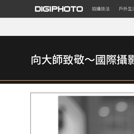
拍攝技法
戶外生
向大師致敬～國際攝