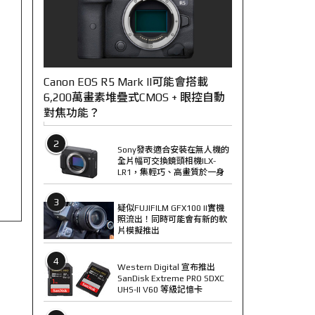
Canon EOS R5 Mark II可能會搭載
6,200萬畫素堆疊式CMOS + 眼控自動
對焦功能？
2
Sony發表適合安裝在無人機的
全片幅可交換鏡頭相機ILX-
LR1，集輕巧、高畫質於一身
3
疑似FUJIFILM GFX100 II實機
照流出！同時可能會有新的軟
片模擬推出
4
Western Digital 宣布推出
SanDisk Extreme PRO SDXC
UHS-II V60 等級記憶卡