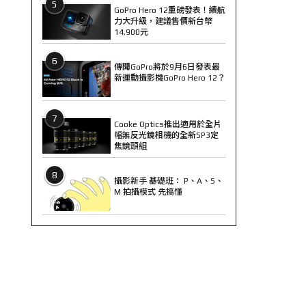
5
GoPro Hero 12重磅發表！續航
力大升級，建議售價新台幣
14,900元
6
傳聞GoPro將於9月6日發表最
新運動攝影機GoPro Hero 12？
7
Cooke Optics推出適用於全片
幅無反光鏡相機的全新SP3定
焦鏡頭組
8
攝影新手 基礎班： P、A、S、
M 拍攝模式 先搞懂