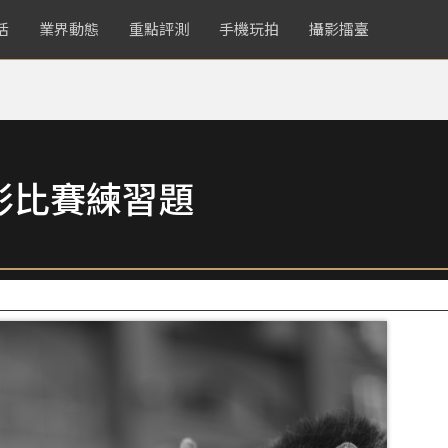
活
業界動態
重點評測
手機玩拍
攝影擂臺
影比賽練習題