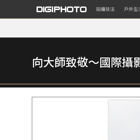
拍攝技法
戶外生
向大師致敬～國際攝