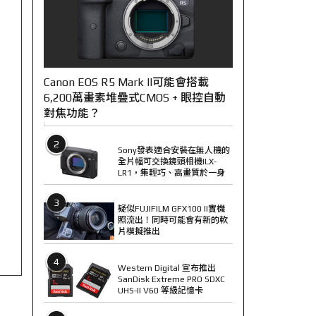
Canon EOS R5 Mark II可能會搭載
6,200萬畫素堆疊式CMOS + 眼控自動
對焦功能？
2
Sony發表適合安裝在無人機的
全片幅可交換鏡頭相機ILX-
LR1，集輕巧、高畫質於一身
3
疑似FUJIFILM GFX100 II實機
照流出！同時可能會有新的軟
片模擬推出
4
Western Digital 宣布推出
SanDisk Extreme PRO SDXC
UHS-II V60 等級記憶卡