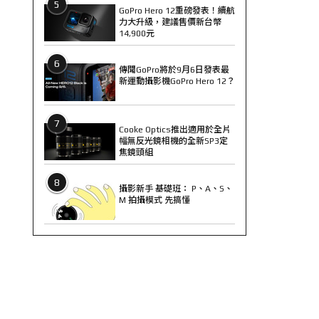
5
GoPro Hero 12重磅發表！續航
力大升級，建議售價新台幣
14,900元
6
傳聞GoPro將於9月6日發表最
新運動攝影機GoPro Hero 12？
7
Cooke Optics推出適用於全片
幅無反光鏡相機的全新SP3定
焦鏡頭組
8
攝影新手 基礎班： P、A、S、
M 拍攝模式 先搞懂