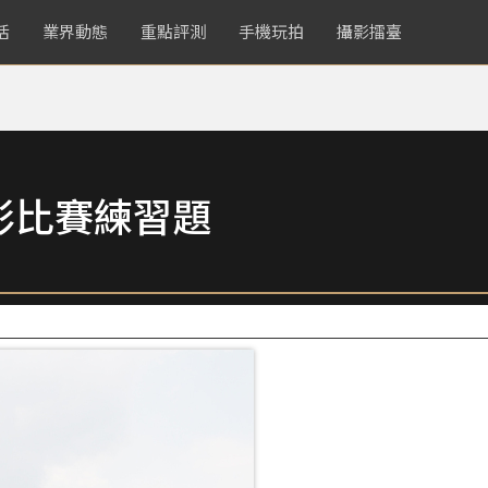
活
業界動態
重點評測
手機玩拍
攝影擂臺
影比賽練習題