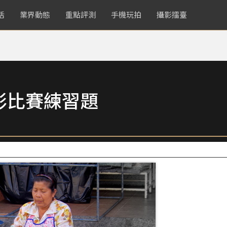
活
業界動態
重點評測
手機玩拍
攝影擂臺
影比賽練習題