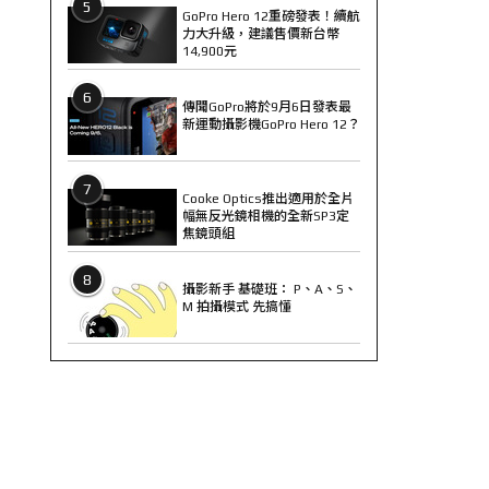
5
GoPro Hero 12重磅發表！續航
力大升級，建議售價新台幣
14,900元
6
傳聞GoPro將於9月6日發表最
新運動攝影機GoPro Hero 12？
7
Cooke Optics推出適用於全片
幅無反光鏡相機的全新SP3定
焦鏡頭組
8
攝影新手 基礎班： P、A、S、
M 拍攝模式 先搞懂