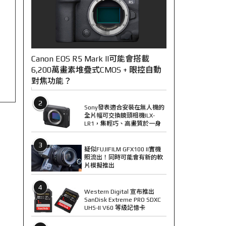
Canon EOS R5 Mark II可能會搭載
6,200萬畫素堆疊式CMOS + 眼控自動
對焦功能？
2
Sony發表適合安裝在無人機的
全片幅可交換鏡頭相機ILX-
LR1，集輕巧、高畫質於一身
3
疑似FUJIFILM GFX100 II實機
照流出！同時可能會有新的軟
片模擬推出
4
Western Digital 宣布推出
SanDisk Extreme PRO SDXC
UHS-II V60 等級記憶卡