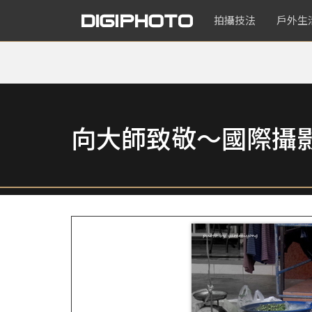
拍攝技法
戶外生
向大師致敬～國際攝