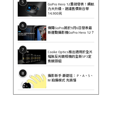
5
GoPro Hero 12重磅發表！續航
力大升級，建議售價新台幣
14,900元
6
傳聞GoPro將於9月6日發表最
新運動攝影機GoPro Hero 12？
7
Cooke Optics推出適用於全片
幅無反光鏡相機的全新SP3定
焦鏡頭組
8
攝影新手 基礎班： P、A、S、
M 拍攝模式 先搞懂