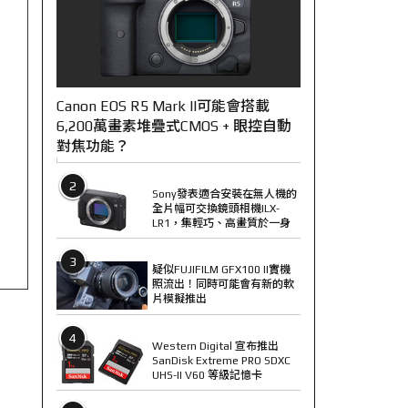
Canon EOS R5 Mark II可能會搭載
6,200萬畫素堆疊式CMOS + 眼控自動
對焦功能？
2
Sony發表適合安裝在無人機的
全片幅可交換鏡頭相機ILX-
LR1，集輕巧、高畫質於一身
3
疑似FUJIFILM GFX100 II實機
照流出！同時可能會有新的軟
片模擬推出
4
Western Digital 宣布推出
SanDisk Extreme PRO SDXC
UHS-II V60 等級記憶卡