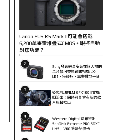
Canon EOS R5 Mark II可能會搭載
6,200萬畫素堆疊式CMOS + 眼控自動
對焦功能？
2
Sony發表適合安裝在無人機的
全片幅可交換鏡頭相機ILX-
LR1，集輕巧、高畫質於一身
3
疑似FUJIFILM GFX100 II實機
照流出！同時可能會有新的軟
片模擬推出
4
Western Digital 宣布推出
SanDisk Extreme PRO SDXC
UHS-II V60 等級記憶卡