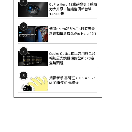
5
GoPro Hero 12重磅發表！續航
力大升級，建議售價新台幣
14,900元
6
傳聞GoPro將於9月6日發表最
新運動攝影機GoPro Hero 12？
7
Cooke Optics推出適用於全片
幅無反光鏡相機的全新SP3定
焦鏡頭組
8
攝影新手 基礎班： P、A、S、
M 拍攝模式 先搞懂