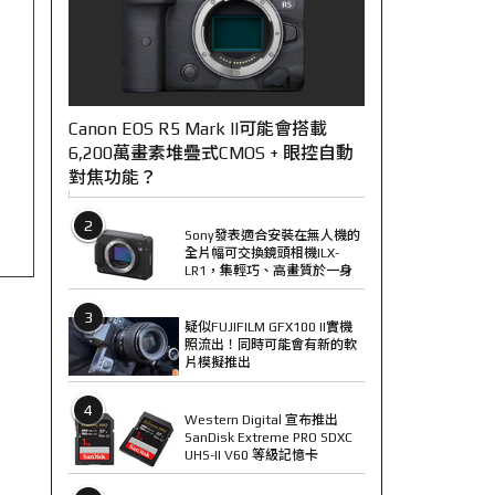
Canon EOS R5 Mark II可能會搭載
6,200萬畫素堆疊式CMOS + 眼控自動
對焦功能？
2
Sony發表適合安裝在無人機的
全片幅可交換鏡頭相機ILX-
LR1，集輕巧、高畫質於一身
3
疑似FUJIFILM GFX100 II實機
照流出！同時可能會有新的軟
片模擬推出
4
Western Digital 宣布推出
SanDisk Extreme PRO SDXC
UHS-II V60 等級記憶卡