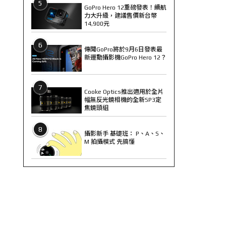
5
GoPro Hero 12重磅發表！續航
力大升級，建議售價新台幣
14,900元
6
傳聞GoPro將於9月6日發表最
新運動攝影機GoPro Hero 12？
7
Cooke Optics推出適用於全片
幅無反光鏡相機的全新SP3定
焦鏡頭組
8
攝影新手 基礎班： P、A、S、
M 拍攝模式 先搞懂