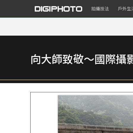
拍攝技法
戶外生
向大師致敬～國際攝