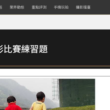
活
業界動態
重點評測
手機玩拍
攝影擂臺
影比賽練習題