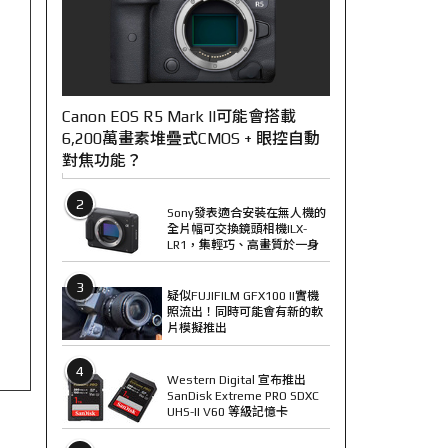
Canon EOS R5 Mark II可能會搭載
6,200萬畫素堆疊式CMOS + 眼控自動
對焦功能？
2
Sony發表適合安裝在無人機的
全片幅可交換鏡頭相機ILX-
LR1，集輕巧、高畫質於一身
3
疑似FUJIFILM GFX100 II實機
照流出！同時可能會有新的軟
片模擬推出
4
Western Digital 宣布推出
SanDisk Extreme PRO SDXC
UHS-II V60 等級記憶卡