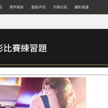
活
業界動態
重點評測
手機玩拍
攝影擂臺
影比賽練習題