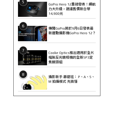
5
GoPro Hero 12重磅發表！續航
力大升級，建議售價新台幣
14,900元
6
傳聞GoPro將於9月6日發表最
新運動攝影機GoPro Hero 12？
7
Cooke Optics推出適用於全片
幅無反光鏡相機的全新SP3定
焦鏡頭組
8
攝影新手 基礎班： P、A、S、
M 拍攝模式 先搞懂