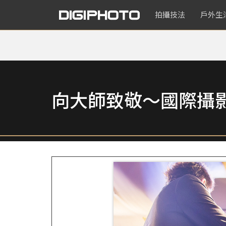
拍攝技法
戶外生
向大師致敬～國際攝