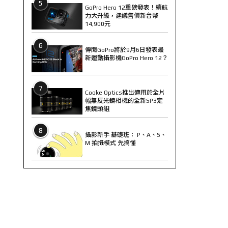
5
GoPro Hero 12重磅發表！續航
力大升級，建議售價新台幣
14,900元
6
傳聞GoPro將於9月6日發表最
新運動攝影機GoPro Hero 12？
7
Cooke Optics推出適用於全片
幅無反光鏡相機的全新SP3定
焦鏡頭組
8
攝影新手 基礎班： P、A、S、
M 拍攝模式 先搞懂