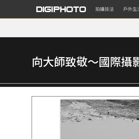
拍攝技法
戶外生
向大師致敬～國際攝