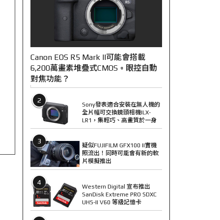
Canon EOS R5 Mark II可能會搭載
6,200萬畫素堆疊式CMOS + 眼控自動
對焦功能？
2
Sony發表適合安裝在無人機的
全片幅可交換鏡頭相機ILX-
LR1，集輕巧、高畫質於一身
3
疑似FUJIFILM GFX100 II實機
照流出！同時可能會有新的軟
片模擬推出
4
Western Digital 宣布推出
SanDisk Extreme PRO SDXC
UHS-II V60 等級記憶卡