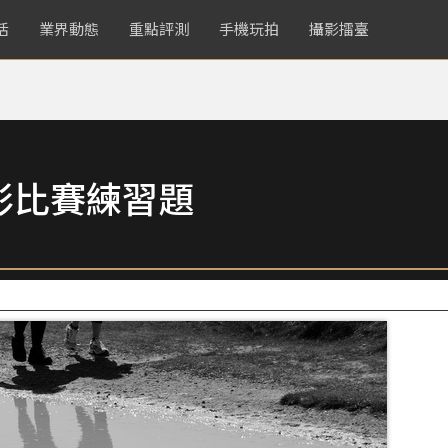
活
業界動態
重點評測
手機玩拍
攝影擂臺
影比賽練習題