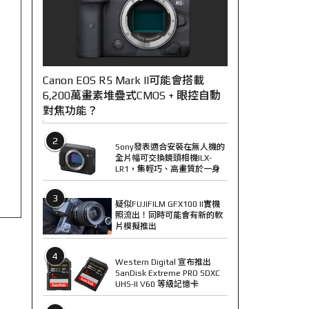
Canon EOS R5 Mark II可能會搭載
6,200萬畫素堆疊式CMOS + 眼控自動
對焦功能？
2
Sony發表適合安裝在無人機的
全片幅可交換鏡頭相機ILX-
LR1，集輕巧、高畫質於一身
3
疑似FUJIFILM GFX100 II實機
照流出！同時可能會有新的軟
片模擬推出
4
Western Digital 宣布推出
SanDisk Extreme PRO SDXC
UHS-II V60 等級記憶卡