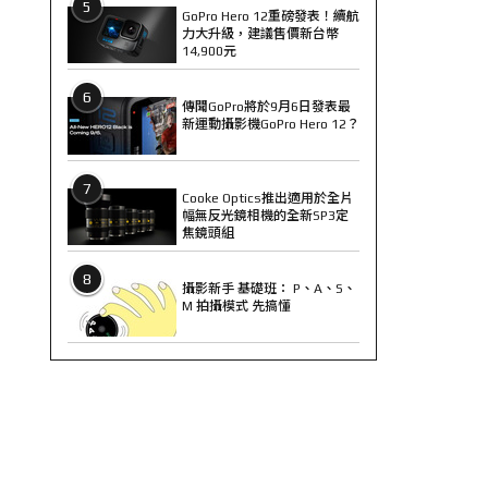
5
GoPro Hero 12重磅發表！續航
力大升級，建議售價新台幣
14,900元
6
傳聞GoPro將於9月6日發表最
新運動攝影機GoPro Hero 12？
7
Cooke Optics推出適用於全片
幅無反光鏡相機的全新SP3定
焦鏡頭組
8
攝影新手 基礎班： P、A、S、
M 拍攝模式 先搞懂