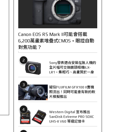
Canon EOS R5 Mark II可能會搭載
6,200萬畫素堆疊式CMOS + 眼控自動
對焦功能？
2
Sony發表適合安裝在無人機的
全片幅可交換鏡頭相機ILX-
LR1，集輕巧、高畫質於一身
3
疑似FUJIFILM GFX100 II實機
照流出！同時可能會有新的軟
片模擬推出
4
Western Digital 宣布推出
SanDisk Extreme PRO SDXC
UHS-II V60 等級記憶卡