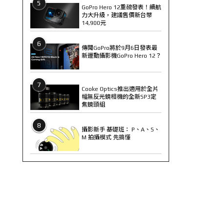
5
GoPro Hero 12重磅發表！續航
力大升級，建議售價新台幣
14,900元
6
傳聞GoPro將於9月6日發表最
新運動攝影機GoPro Hero 12？
7
Cooke Optics推出適用於全片
幅無反光鏡相機的全新SP3定
焦鏡頭組
8
攝影新手 基礎班： P、A、S、
M 拍攝模式 先搞懂