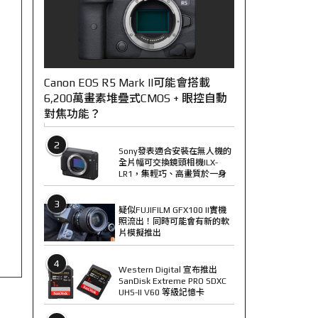
Canon EOS R5 Mark II可能會搭載
6,200萬畫素堆疊式CMOS + 眼控自動
對焦功能？
2
Sony發表適合安裝在無人機的
全片幅可交換鏡頭相機ILX-
LR1，集輕巧、高畫質於一身
3
疑似FUJIFILM GFX100 II實機
照流出！同時可能會有新的軟
片模擬推出
4
Western Digital 宣布推出
SanDisk Extreme PRO SDXC
UHS-II V60 等級記憶卡