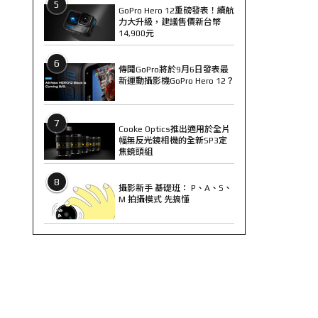
5
GoPro Hero 12重磅發表！續航
力大升級，建議售價新台幣
14,900元
6
傳聞GoPro將於9月6日發表最
新運動攝影機GoPro Hero 12？
7
Cooke Optics推出適用於全片
幅無反光鏡相機的全新SP3定
焦鏡頭組
8
攝影新手 基礎班： P、A、S、
M 拍攝模式 先搞懂