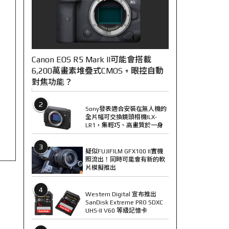
Canon EOS R5 Mark II可能會搭載
6,200萬畫素堆疊式CMOS + 眼控自動
對焦功能？
2
Sony發表適合安裝在無人機的
全片幅可交換鏡頭相機ILX-
LR1，集輕巧、高畫質於一身
3
疑似FUJIFILM GFX100 II實機
照流出！同時可能會有新的軟
片模擬推出
4
Western Digital 宣布推出
SanDisk Extreme PRO SDXC
UHS-II V60 等級記憶卡