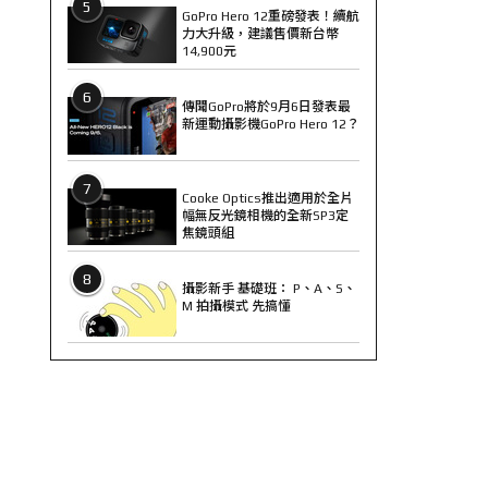
5
GoPro Hero 12重磅發表！續航
力大升級，建議售價新台幣
14,900元
6
傳聞GoPro將於9月6日發表最
新運動攝影機GoPro Hero 12？
7
Cooke Optics推出適用於全片
幅無反光鏡相機的全新SP3定
焦鏡頭組
8
攝影新手 基礎班： P、A、S、
M 拍攝模式 先搞懂