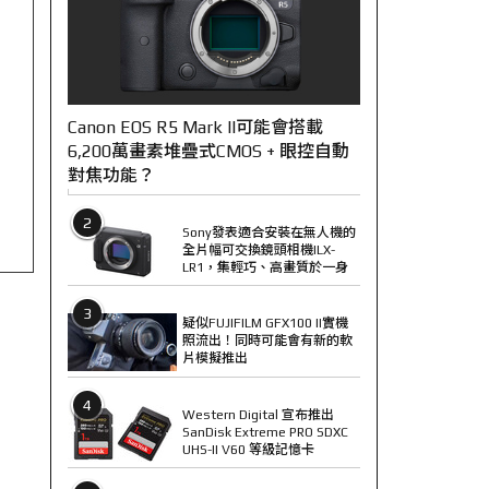
Canon EOS R5 Mark II可能會搭載
6,200萬畫素堆疊式CMOS + 眼控自動
對焦功能？
2
Sony發表適合安裝在無人機的
全片幅可交換鏡頭相機ILX-
LR1，集輕巧、高畫質於一身
3
疑似FUJIFILM GFX100 II實機
照流出！同時可能會有新的軟
片模擬推出
4
Western Digital 宣布推出
SanDisk Extreme PRO SDXC
UHS-II V60 等級記憶卡