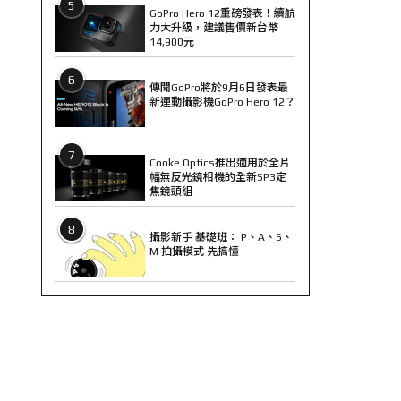
5
GoPro Hero 12重磅發表！續航
力大升級，建議售價新台幣
14,900元
6
傳聞GoPro將於9月6日發表最
新運動攝影機GoPro Hero 12？
7
Cooke Optics推出適用於全片
幅無反光鏡相機的全新SP3定
焦鏡頭組
8
攝影新手 基礎班： P、A、S、
M 拍攝模式 先搞懂