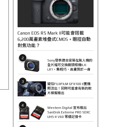
Canon EOS R5 Mark II可能會搭載
6,200萬畫素堆疊式CMOS + 眼控自動
對焦功能？
2
Sony發表適合安裝在無人機的
全片幅可交換鏡頭相機ILX-
LR1，集輕巧、高畫質於一身
3
疑似FUJIFILM GFX100 II實機
照流出！同時可能會有新的軟
片模擬推出
4
Western Digital 宣布推出
SanDisk Extreme PRO SDXC
UHS-II V60 等級記憶卡