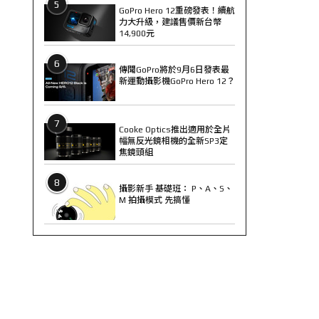
5
GoPro Hero 12重磅發表！續航
力大升級，建議售價新台幣
14,900元
6
傳聞GoPro將於9月6日發表最
新運動攝影機GoPro Hero 12？
7
Cooke Optics推出適用於全片
幅無反光鏡相機的全新SP3定
焦鏡頭組
8
攝影新手 基礎班： P、A、S、
M 拍攝模式 先搞懂