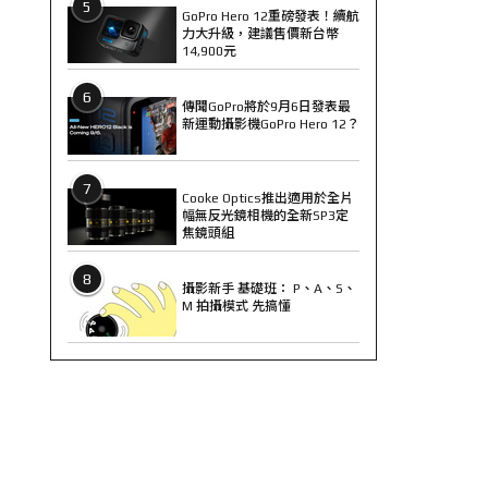
5
GoPro Hero 12重磅發表！續航
力大升級，建議售價新台幣
14,900元
6
傳聞GoPro將於9月6日發表最
新運動攝影機GoPro Hero 12？
7
Cooke Optics推出適用於全片
幅無反光鏡相機的全新SP3定
焦鏡頭組
8
攝影新手 基礎班： P、A、S、
M 拍攝模式 先搞懂