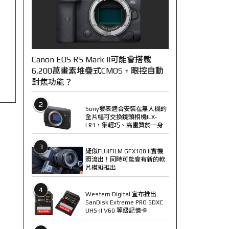
Canon EOS R5 Mark II可能會搭載
6,200萬畫素堆疊式CMOS + 眼控自動
對焦功能？
2
Sony發表適合安裝在無人機的
全片幅可交換鏡頭相機ILX-
LR1，集輕巧、高畫質於一身
3
疑似FUJIFILM GFX100 II實機
照流出！同時可能會有新的軟
片模擬推出
4
Western Digital 宣布推出
SanDisk Extreme PRO SDXC
UHS-II V60 等級記憶卡