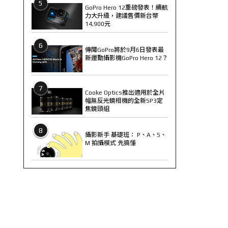
5
GoPro Hero 12重磅發表！續航
力大升級，建議售價新台幣
14,900元
6
傳聞GoPro將於9月6日發表最
新運動攝影機GoPro Hero 12？
7
Cooke Optics推出適用於全片
幅無反光鏡相機的全新SP3定
焦鏡頭組
8
攝影新手 基礎班： P、A、S、
M 拍攝模式 先搞懂