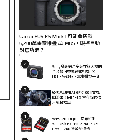
Canon EOS R5 Mark II可能會搭載
6,200萬畫素堆疊式CMOS + 眼控自動
對焦功能？
2
Sony發表適合安裝在無人機的
全片幅可交換鏡頭相機ILX-
LR1，集輕巧、高畫質於一身
3
疑似FUJIFILM GFX100 II實機
照流出！同時可能會有新的軟
片模擬推出
4
Western Digital 宣布推出
SanDisk Extreme PRO SDXC
UHS-II V60 等級記憶卡