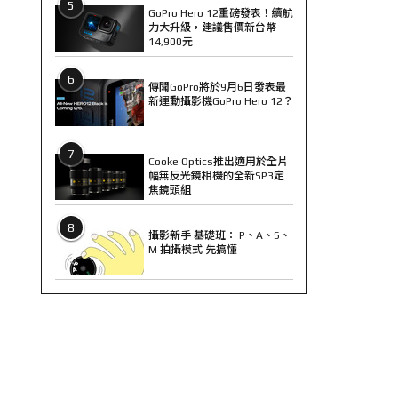
5
GoPro Hero 12重磅發表！續航
力大升級，建議售價新台幣
14,900元
6
傳聞GoPro將於9月6日發表最
新運動攝影機GoPro Hero 12？
7
Cooke Optics推出適用於全片
幅無反光鏡相機的全新SP3定
焦鏡頭組
8
攝影新手 基礎班： P、A、S、
M 拍攝模式 先搞懂