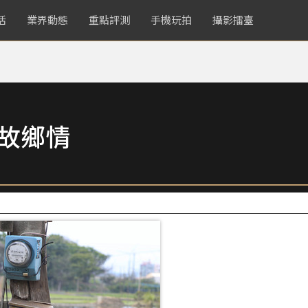
活
業界動態
重點評測
手機玩拍
攝影擂臺
起故鄉情