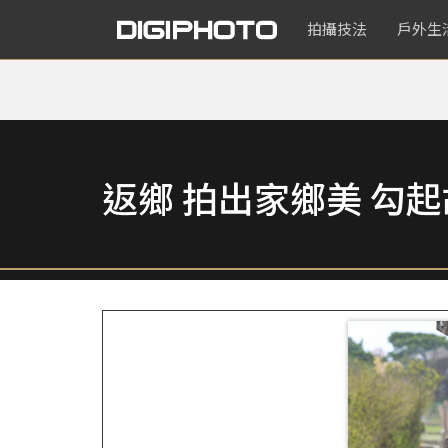
拍攝技法
戶外生
返鄉 拍出家鄉美 勾