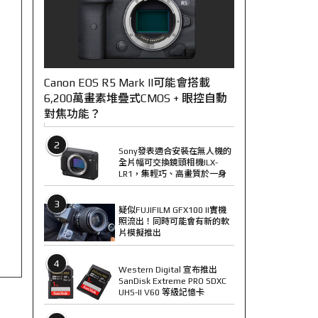
Canon EOS R5 Mark II可能會搭載
6,200萬畫素堆疊式CMOS + 眼控自動
對焦功能？
2
Sony發表適合安裝在無人機的
全片幅可交換鏡頭相機ILX-
LR1，集輕巧、高畫質於一身
3
疑似FUJIFILM GFX100 II實機
照流出！同時可能會有新的軟
片模擬推出
4
Western Digital 宣布推出
SanDisk Extreme PRO SDXC
UHS-II V60 等級記憶卡