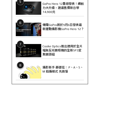
5
GoPro Hero 12重磅發表！續航
力大升級，建議售價新台幣
14,900元
6
傳聞GoPro將於9月6日發表最
新運動攝影機GoPro Hero 12？
7
Cooke Optics推出適用於全片
幅無反光鏡相機的全新SP3定
焦鏡頭組
8
攝影新手 基礎班： P、A、S、
M 拍攝模式 先搞懂