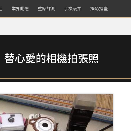
活
業界動態
重點評測
手機玩拍
攝影擂臺
，替心愛的相機拍張照