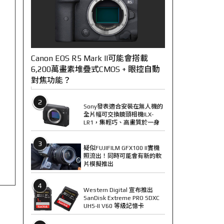
Canon EOS R5 Mark II可能會搭載
6,200萬畫素堆疊式CMOS + 眼控自動
對焦功能？
2
Sony發表適合安裝在無人機的
全片幅可交換鏡頭相機ILX-
LR1，集輕巧、高畫質於一身
3
疑似FUJIFILM GFX100 II實機
照流出！同時可能會有新的軟
片模擬推出
4
Western Digital 宣布推出
SanDisk Extreme PRO SDXC
UHS-II V60 等級記憶卡