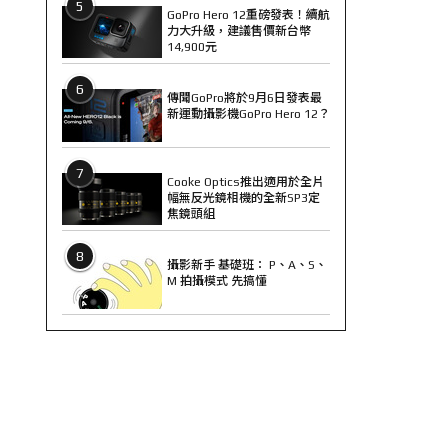
5
GoPro Hero 12重磅發表！續航
力大升級，建議售價新台幣
14,900元
6
傳聞GoPro將於9月6日發表最
新運動攝影機GoPro Hero 12？
7
Cooke Optics推出適用於全片
幅無反光鏡相機的全新SP3定
焦鏡頭組
8
攝影新手 基礎班： P、A、S、
M 拍攝模式 先搞懂