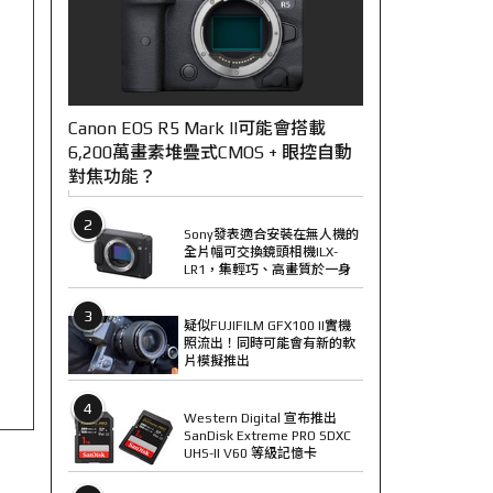
Canon EOS R5 Mark II可能會搭載
6,200萬畫素堆疊式CMOS + 眼控自動
對焦功能？
2
Sony發表適合安裝在無人機的
全片幅可交換鏡頭相機ILX-
LR1，集輕巧、高畫質於一身
3
疑似FUJIFILM GFX100 II實機
照流出！同時可能會有新的軟
片模擬推出
4
Western Digital 宣布推出
SanDisk Extreme PRO SDXC
UHS-II V60 等級記憶卡