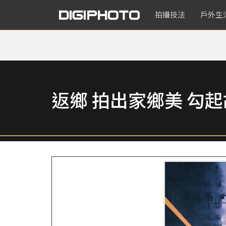
拍攝技法
戶外生
返鄉 拍出家鄉美 勾