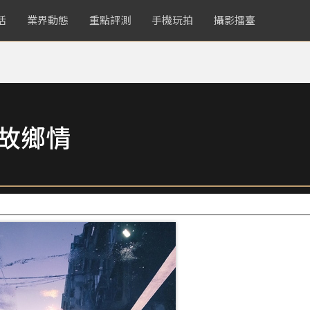
活
業界動態
重點評測
手機玩拍
攝影擂臺
起故鄉情