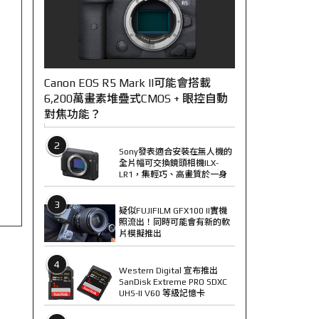
Canon EOS R5 Mark II可能會搭載
6,200萬畫素堆疊式CMOS + 眼控自動
對焦功能？
2
Sony發表適合安裝在無人機的
全片幅可交換鏡頭相機ILX-
LR1，集輕巧、高畫質於一身
3
疑似FUJIFILM GFX100 II實機
照流出！同時可能會有新的軟
片模擬推出
4
Western Digital 宣布推出
SanDisk Extreme PRO SDXC
UHS-II V60 等級記憶卡