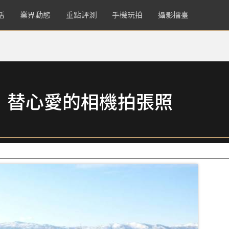
活
業界動態
重點評測
手機玩拍
攝影擂臺
，替心愛的相機拍張照