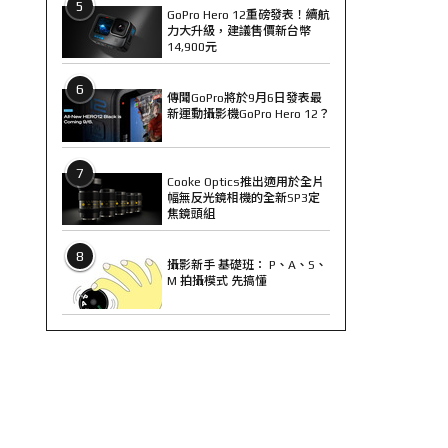
5
GoPro Hero 12重磅發表！續航
力大升級，建議售價新台幣
14,900元
6
傳聞GoPro將於9月6日發表最
新運動攝影機GoPro Hero 12？
7
Cooke Optics推出適用於全片
幅無反光鏡相機的全新SP3定
焦鏡頭組
8
攝影新手 基礎班： P、A、S、
M 拍攝模式 先搞懂