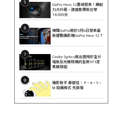
5
GoPro Hero 12重磅發表！續航
力大升級，建議售價新台幣
14,900元
6
傳聞GoPro將於9月6日發表最
新運動攝影機GoPro Hero 12？
7
Cooke Optics推出適用於全片
幅無反光鏡相機的全新SP3定
焦鏡頭組
8
攝影新手 基礎班： P、A、S、
M 拍攝模式 先搞懂