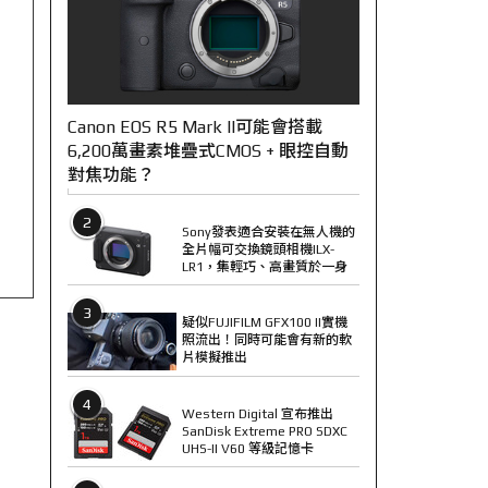
Canon EOS R5 Mark II可能會搭載
6,200萬畫素堆疊式CMOS + 眼控自動
對焦功能？
2
Sony發表適合安裝在無人機的
全片幅可交換鏡頭相機ILX-
LR1，集輕巧、高畫質於一身
3
疑似FUJIFILM GFX100 II實機
照流出！同時可能會有新的軟
片模擬推出
4
Western Digital 宣布推出
SanDisk Extreme PRO SDXC
UHS-II V60 等級記憶卡