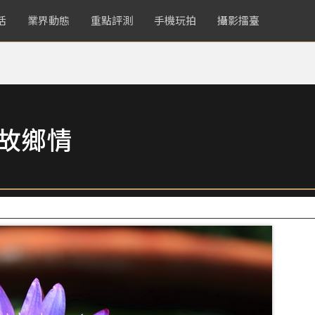
活
業界動態
重點評測
手機玩拍
攝影擂臺
起故鄉情