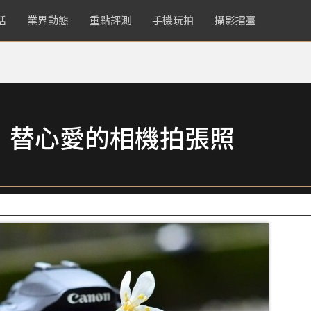
活
業界動態
重點評測
手機玩拍
攝影擂臺
，替心愛的相機拍張照