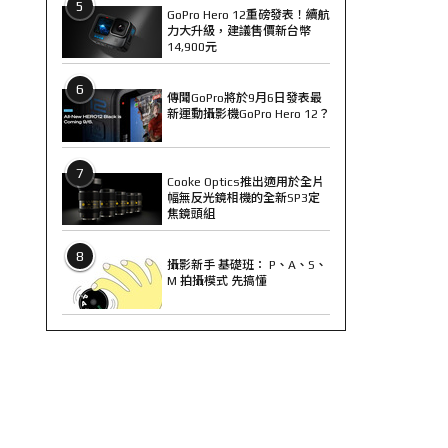
5
GoPro Hero 12重磅發表！續航
力大升級，建議售價新台幣
14,900元
6
傳聞GoPro將於9月6日發表最
新運動攝影機GoPro Hero 12？
7
Cooke Optics推出適用於全片
幅無反光鏡相機的全新SP3定
焦鏡頭組
8
攝影新手 基礎班： P、A、S、
M 拍攝模式 先搞懂