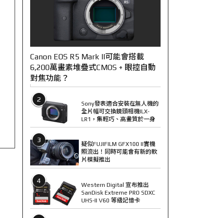
Canon EOS R5 Mark II可能會搭載
6,200萬畫素堆疊式CMOS + 眼控自動
對焦功能？
2
Sony發表適合安裝在無人機的
全片幅可交換鏡頭相機ILX-
LR1，集輕巧、高畫質於一身
3
疑似FUJIFILM GFX100 II實機
照流出！同時可能會有新的軟
片模擬推出
4
Western Digital 宣布推出
SanDisk Extreme PRO SDXC
UHS-II V60 等級記憶卡