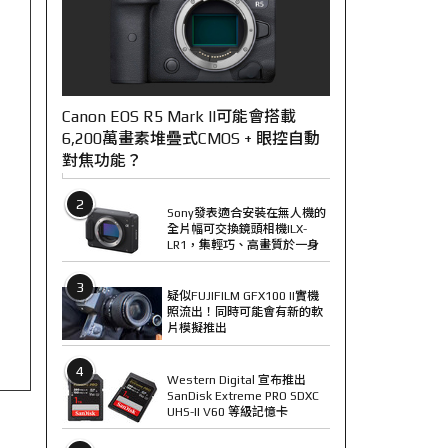
Canon EOS R5 Mark II可能會搭載
6,200萬畫素堆疊式CMOS + 眼控自動
對焦功能？
2
Sony發表適合安裝在無人機的
全片幅可交換鏡頭相機ILX-
LR1，集輕巧、高畫質於一身
3
疑似FUJIFILM GFX100 II實機
照流出！同時可能會有新的軟
片模擬推出
4
Western Digital 宣布推出
SanDisk Extreme PRO SDXC
UHS-II V60 等級記憶卡