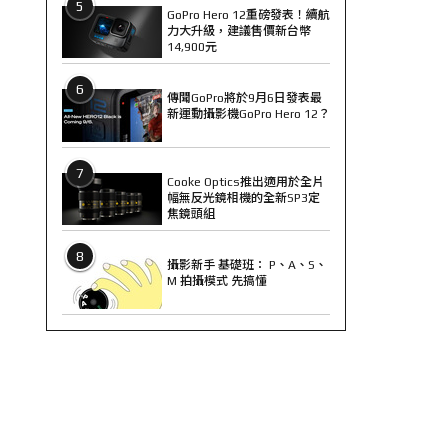
5
GoPro Hero 12重磅發表！續航
力大升級，建議售價新台幣
14,900元
6
傳聞GoPro將於9月6日發表最
新運動攝影機GoPro Hero 12？
7
Cooke Optics推出適用於全片
幅無反光鏡相機的全新SP3定
焦鏡頭組
8
攝影新手 基礎班： P、A、S、
M 拍攝模式 先搞懂