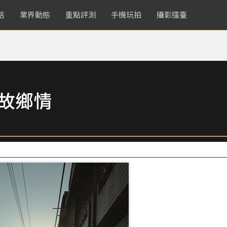
活
業界動態
重點評測
手機玩拍
攝影擂臺
起故鄉情