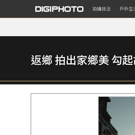
拍攝技法
戶外生
返鄉 拍出家鄉美 勾