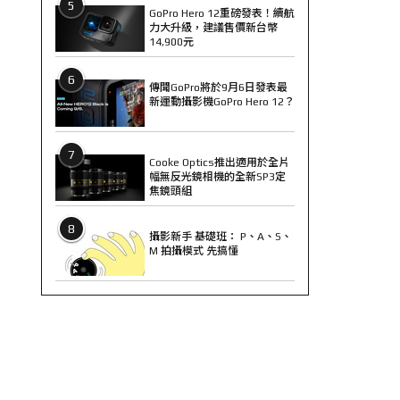
5
GoPro Hero 12重磅發表！續航
力大升級，建議售價新台幣
14,900元
6
傳聞GoPro將於9月6日發表最
新運動攝影機GoPro Hero 12？
7
Cooke Optics推出適用於全片
幅無反光鏡相機的全新SP3定
焦鏡頭組
8
攝影新手 基礎班： P、A、S、
M 拍攝模式 先搞懂