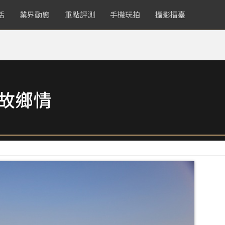
活
業界動態
重點評測
手機玩拍
攝影擂臺
起故鄉情