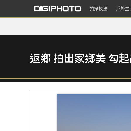
拍攝技法
戶外生
返鄉 拍出家鄉美 勾