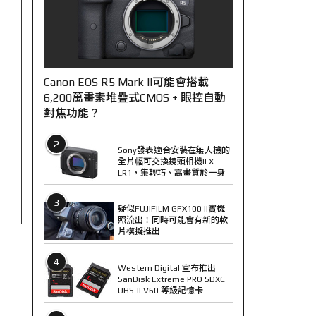
Canon EOS R5 Mark II可能會搭載
6,200萬畫素堆疊式CMOS + 眼控自動
對焦功能？
2
Sony發表適合安裝在無人機的
全片幅可交換鏡頭相機ILX-
LR1，集輕巧、高畫質於一身
3
疑似FUJIFILM GFX100 II實機
照流出！同時可能會有新的軟
片模擬推出
4
Western Digital 宣布推出
SanDisk Extreme PRO SDXC
UHS-II V60 等級記憶卡