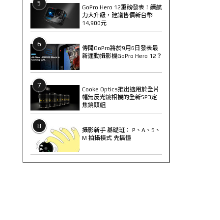
5
GoPro Hero 12重磅發表！續航
力大升級，建議售價新台幣
14,900元
6
傳聞GoPro將於9月6日發表最
新運動攝影機GoPro Hero 12？
7
Cooke Optics推出適用於全片
幅無反光鏡相機的全新SP3定
焦鏡頭組
8
攝影新手 基礎班： P、A、S、
M 拍攝模式 先搞懂