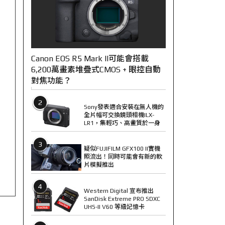
Canon EOS R5 Mark II可能會搭載
6,200萬畫素堆疊式CMOS + 眼控自動
對焦功能？
2
Sony發表適合安裝在無人機的
全片幅可交換鏡頭相機ILX-
LR1，集輕巧、高畫質於一身
3
疑似FUJIFILM GFX100 II實機
照流出！同時可能會有新的軟
片模擬推出
4
Western Digital 宣布推出
SanDisk Extreme PRO SDXC
UHS-II V60 等級記憶卡