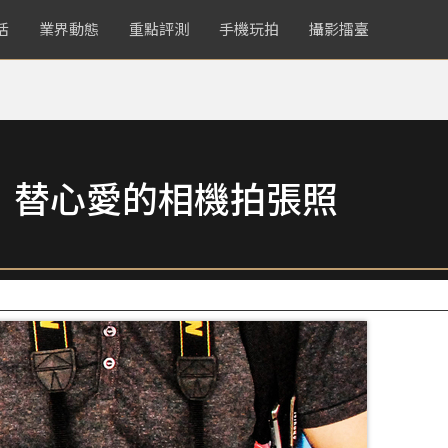
活
業界動態
重點評測
手機玩拍
攝影擂臺
，替心愛的相機拍張照