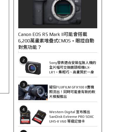
Canon EOS R5 Mark II可能會搭載
6,200萬畫素堆疊式CMOS + 眼控自動
對焦功能？
2
Sony發表適合安裝在無人機的
全片幅可交換鏡頭相機ILX-
LR1，集輕巧、高畫質於一身
3
疑似FUJIFILM GFX100 II實機
照流出！同時可能會有新的軟
片模擬推出
4
Western Digital 宣布推出
SanDisk Extreme PRO SDXC
UHS-II V60 等級記憶卡