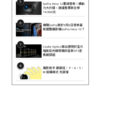
5
GoPro Hero 12重磅發表！續航
力大升級，建議售價新台幣
14,900元
6
傳聞GoPro將於9月6日發表最
新運動攝影機GoPro Hero 12？
7
Cooke Optics推出適用於全片
幅無反光鏡相機的全新SP3定
焦鏡頭組
8
攝影新手 基礎班： P、A、S、
M 拍攝模式 先搞懂