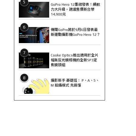
5
GoPro Hero 12重磅發表！續航
力大升級，建議售價新台幣
14,900元
6
傳聞GoPro將於9月6日發表最
新運動攝影機GoPro Hero 12？
7
Cooke Optics推出適用於全片
幅無反光鏡相機的全新SP3定
焦鏡頭組
8
攝影新手 基礎班： P、A、S、
M 拍攝模式 先搞懂