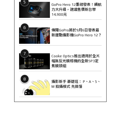
5
GoPro Hero 12重磅發表！續航
力大升級，建議售價新台幣
14,900元
6
傳聞GoPro將於9月6日發表最
新運動攝影機GoPro Hero 12？
7
Cooke Optics推出適用於全片
幅無反光鏡相機的全新SP3定
焦鏡頭組
8
攝影新手 基礎班： P、A、S、
M 拍攝模式 先搞懂