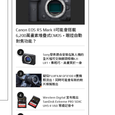
Canon EOS R5 Mark II可能會搭載
6,200萬畫素堆疊式CMOS + 眼控自動
對焦功能？
2
Sony發表適合安裝在無人機的
全片幅可交換鏡頭相機ILX-
LR1，集輕巧、高畫質於一身
3
疑似FUJIFILM GFX100 II實機
照流出！同時可能會有新的軟
片模擬推出
4
Western Digital 宣布推出
SanDisk Extreme PRO SDXC
UHS-II V60 等級記憶卡