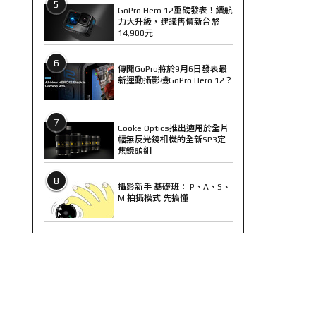
5
GoPro Hero 12重磅發表！續航
力大升級，建議售價新台幣
14,900元
6
傳聞GoPro將於9月6日發表最
新運動攝影機GoPro Hero 12？
7
Cooke Optics推出適用於全片
幅無反光鏡相機的全新SP3定
焦鏡頭組
8
攝影新手 基礎班： P、A、S、
M 拍攝模式 先搞懂