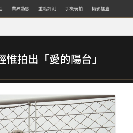
活
業界動態
重點評測
手機玩拍
攝影擂臺
經惟拍出「愛的陽台」