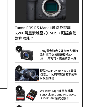
Canon EOS R5 Mark II可能會搭載
6,200萬畫素堆疊式CMOS + 眼控自動
對焦功能？
2
Sony發表適合安裝在無人機的
全片幅可交換鏡頭相機ILX-
LR1，集輕巧、高畫質於一身
3
疑似FUJIFILM GFX100 II實機
照流出！同時可能會有新的軟
片模擬推出
4
Western Digital 宣布推出
SanDisk Extreme PRO SDXC
UHS-II V60 等級記憶卡