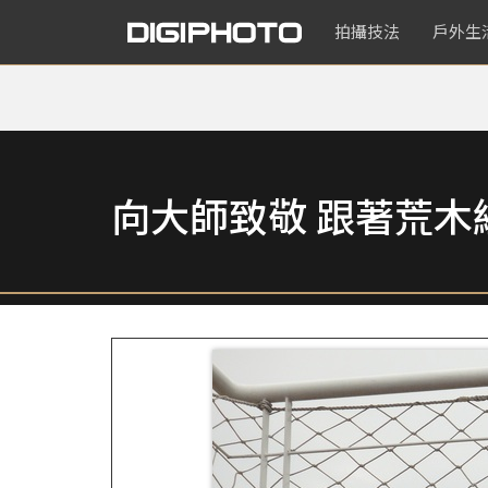
拍攝技法
戶外生
向大師致敬 跟著荒木