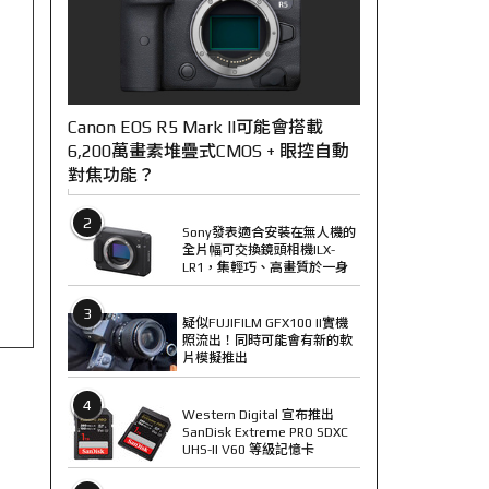
Canon EOS R5 Mark II可能會搭載
6,200萬畫素堆疊式CMOS + 眼控自動
對焦功能？
2
Sony發表適合安裝在無人機的
全片幅可交換鏡頭相機ILX-
LR1，集輕巧、高畫質於一身
3
疑似FUJIFILM GFX100 II實機
照流出！同時可能會有新的軟
片模擬推出
4
Western Digital 宣布推出
SanDisk Extreme PRO SDXC
UHS-II V60 等級記憶卡