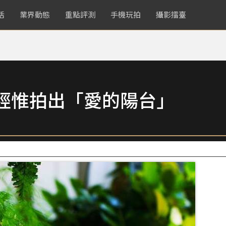
活
業界動態
重點評測
手機玩拍
攝影擂臺
經惟拍出「愛的陽台」