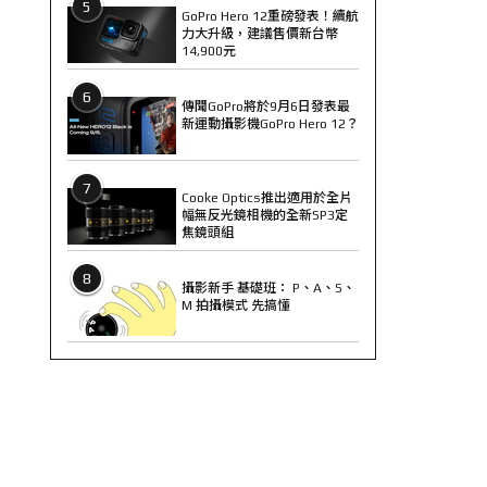
5
GoPro Hero 12重磅發表！續航
力大升級，建議售價新台幣
14,900元
6
傳聞GoPro將於9月6日發表最
新運動攝影機GoPro Hero 12？
7
Cooke Optics推出適用於全片
幅無反光鏡相機的全新SP3定
焦鏡頭組
8
攝影新手 基礎班： P、A、S、
M 拍攝模式 先搞懂