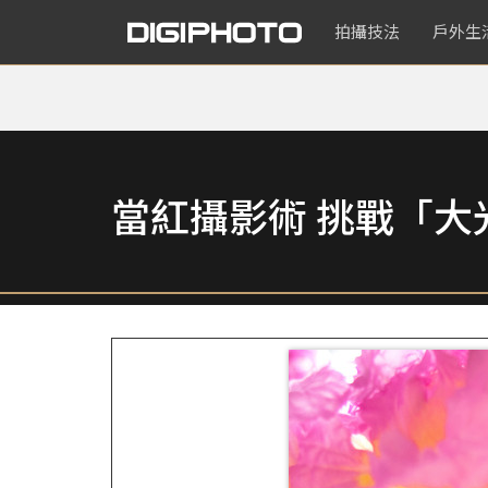
拍攝技法
戶外生
當紅攝影術 挑戰「大