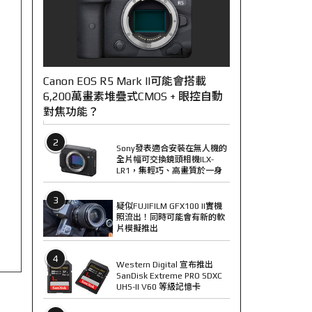
Canon EOS R5 Mark II可能會搭載
6,200萬畫素堆疊式CMOS + 眼控自動
對焦功能？
2
Sony發表適合安裝在無人機的
全片幅可交換鏡頭相機ILX-
LR1，集輕巧、高畫質於一身
3
疑似FUJIFILM GFX100 II實機
照流出！同時可能會有新的軟
片模擬推出
4
Western Digital 宣布推出
SanDisk Extreme PRO SDXC
UHS-II V60 等級記憶卡