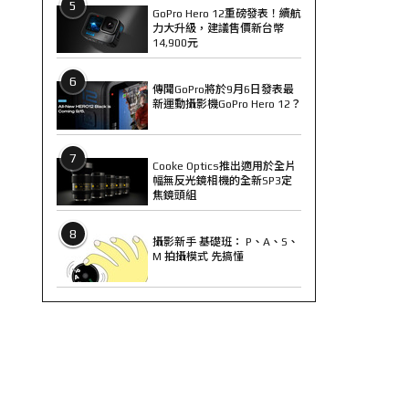
5
GoPro Hero 12重磅發表！續航
力大升級，建議售價新台幣
14,900元
6
傳聞GoPro將於9月6日發表最
新運動攝影機GoPro Hero 12？
7
Cooke Optics推出適用於全片
幅無反光鏡相機的全新SP3定
焦鏡頭組
8
攝影新手 基礎班： P、A、S、
M 拍攝模式 先搞懂