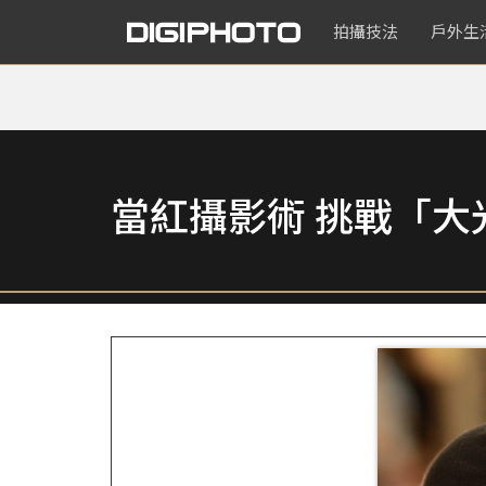
拍攝技法
戶外生
當紅攝影術 挑戰「大