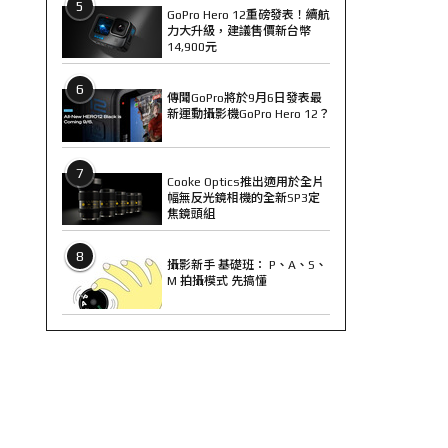
5
GoPro Hero 12重磅發表！續航
力大升級，建議售價新台幣
14,900元
6
傳聞GoPro將於9月6日發表最
新運動攝影機GoPro Hero 12？
7
Cooke Optics推出適用於全片
幅無反光鏡相機的全新SP3定
焦鏡頭組
8
攝影新手 基礎班： P、A、S、
M 拍攝模式 先搞懂