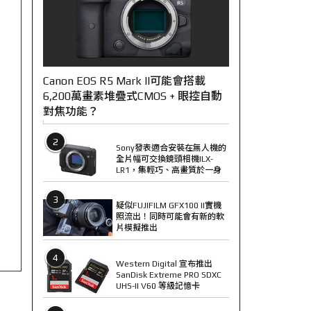
Canon EOS R5 Mark II可能會搭載
6,200萬畫素堆疊式CMOS + 眼控自動
對焦功能？
2
Sony發表適合安裝在無人機的
全片幅可交換鏡頭相機ILX-
LR1，集輕巧、高畫質於一身
3
疑似FUJIFILM GFX100 II實機
照流出！同時可能會有新的軟
片模擬推出
4
Western Digital 宣布推出
SanDisk Extreme PRO SDXC
UHS-II V60 等級記憶卡