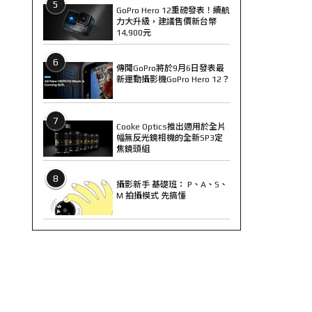
5
GoPro Hero 12重磅發表！續航
力大升級，建議售價新台幣
14,900元
6
傳聞GoPro將於9月6日發表最
新運動攝影機GoPro Hero 12？
7
Cooke Optics推出適用於全片
幅無反光鏡相機的全新SP3定
焦鏡頭組
8
攝影新手 基礎班： P、A、S、
M 拍攝模式 先搞懂