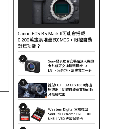
Canon EOS R5 Mark II可能會搭載
6,200萬畫素堆疊式CMOS + 眼控自動
對焦功能？
2
Sony發表適合安裝在無人機的
全片幅可交換鏡頭相機ILX-
LR1，集輕巧、高畫質於一身
3
疑似FUJIFILM GFX100 II實機
照流出！同時可能會有新的軟
片模擬推出
4
Western Digital 宣布推出
SanDisk Extreme PRO SDXC
UHS-II V60 等級記憶卡