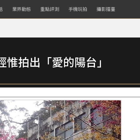
活
業界動態
重點評測
手機玩拍
攝影擂臺
經惟拍出「愛的陽台」