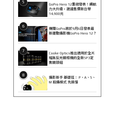
5
GoPro Hero 12重磅發表！續航
力大升級，建議售價新台幣
14,900元
6
傳聞GoPro將於9月6日發表最
新運動攝影機GoPro Hero 12？
7
Cooke Optics推出適用於全片
幅無反光鏡相機的全新SP3定
焦鏡頭組
8
攝影新手 基礎班： P、A、S、
M 拍攝模式 先搞懂