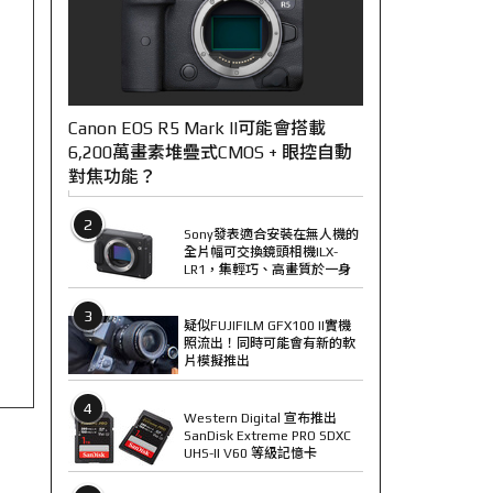
Canon EOS R5 Mark II可能會搭載
6,200萬畫素堆疊式CMOS + 眼控自動
對焦功能？
2
Sony發表適合安裝在無人機的
全片幅可交換鏡頭相機ILX-
LR1，集輕巧、高畫質於一身
3
疑似FUJIFILM GFX100 II實機
照流出！同時可能會有新的軟
片模擬推出
4
Western Digital 宣布推出
SanDisk Extreme PRO SDXC
UHS-II V60 等級記憶卡