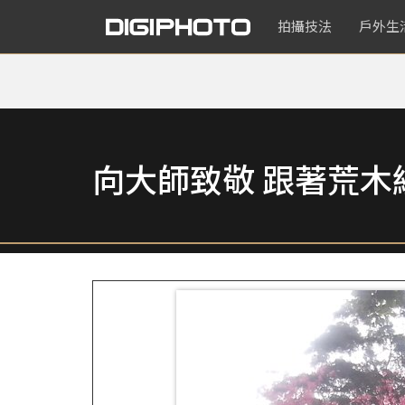
拍攝技法
戶外生
向大師致敬 跟著荒木