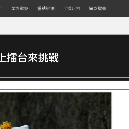
活
業界動態
重點評測
手機玩拍
攝影擂臺
鏡頭上擂台來挑戰