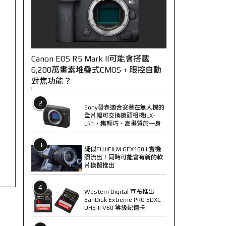
Canon EOS R5 Mark II可能會搭載
6,200萬畫素堆疊式CMOS + 眼控自動
對焦功能？
2
Sony發表適合安裝在無人機的
全片幅可交換鏡頭相機ILX-
LR1，集輕巧、高畫質於一身
3
疑似FUJIFILM GFX100 II實機
照流出！同時可能會有新的軟
片模擬推出
4
Western Digital 宣布推出
SanDisk Extreme PRO SDXC
UHS-II V60 等級記憶卡