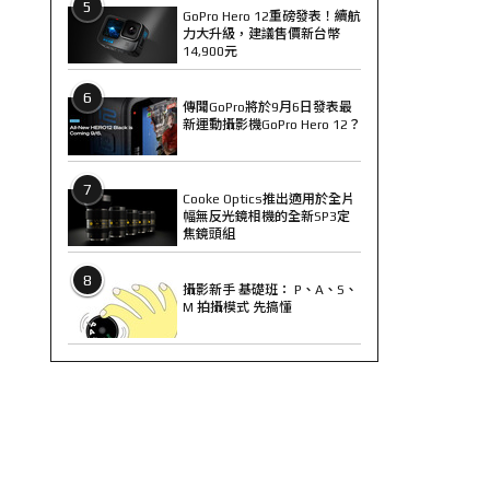
5
GoPro Hero 12重磅發表！續航
力大升級，建議售價新台幣
14,900元
6
傳聞GoPro將於9月6日發表最
新運動攝影機GoPro Hero 12？
7
Cooke Optics推出適用於全片
幅無反光鏡相機的全新SP3定
焦鏡頭組
8
攝影新手 基礎班： P、A、S、
M 拍攝模式 先搞懂