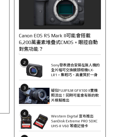
Canon EOS R5 Mark II可能會搭載
6,200萬畫素堆疊式CMOS + 眼控自動
對焦功能？
2
Sony發表適合安裝在無人機的
全片幅可交換鏡頭相機ILX-
LR1，集輕巧、高畫質於一身
3
疑似FUJIFILM GFX100 II實機
照流出！同時可能會有新的軟
片模擬推出
4
Western Digital 宣布推出
SanDisk Extreme PRO SDXC
UHS-II V60 等級記憶卡