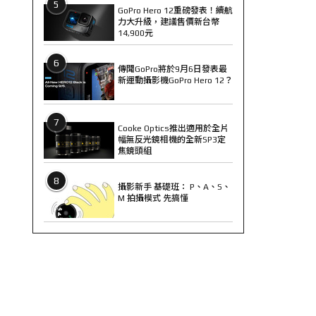
5
GoPro Hero 12重磅發表！續航
力大升級，建議售價新台幣
14,900元
6
傳聞GoPro將於9月6日發表最
新運動攝影機GoPro Hero 12？
7
Cooke Optics推出適用於全片
幅無反光鏡相機的全新SP3定
焦鏡頭組
8
攝影新手 基礎班： P、A、S、
M 拍攝模式 先搞懂