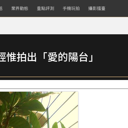
活
業界動態
重點評測
手機玩拍
攝影擂臺
經惟拍出「愛的陽台」