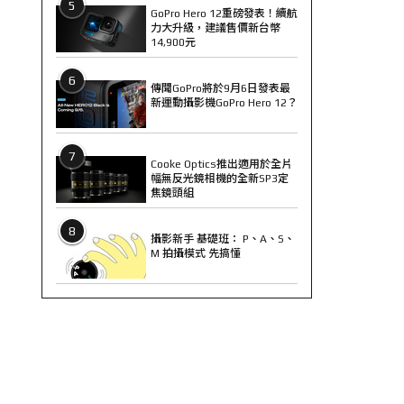
5
GoPro Hero 12重磅發表！續航
力大升級，建議售價新台幣
14,900元
6
傳聞GoPro將於9月6日發表最
新運動攝影機GoPro Hero 12？
7
Cooke Optics推出適用於全片
幅無反光鏡相機的全新SP3定
焦鏡頭組
8
攝影新手 基礎班： P、A、S、
M 拍攝模式 先搞懂