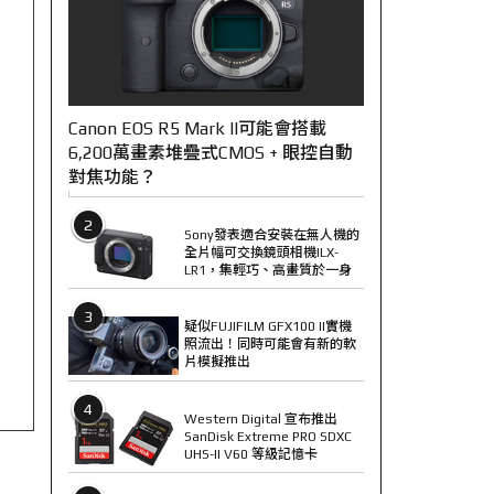
Canon EOS R5 Mark II可能會搭載
6,200萬畫素堆疊式CMOS + 眼控自動
對焦功能？
2
Sony發表適合安裝在無人機的
全片幅可交換鏡頭相機ILX-
LR1，集輕巧、高畫質於一身
3
疑似FUJIFILM GFX100 II實機
照流出！同時可能會有新的軟
片模擬推出
4
Western Digital 宣布推出
SanDisk Extreme PRO SDXC
UHS-II V60 等級記憶卡