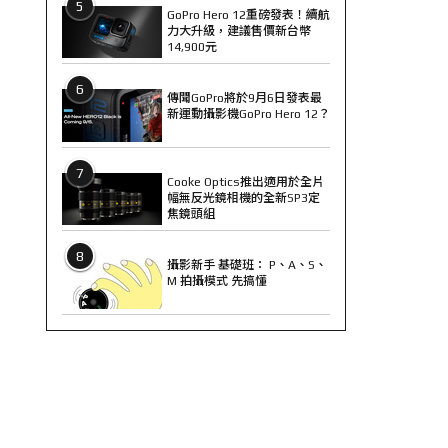
5
GoPro Hero 12重磅發表！續航
力大升級，建議售價新台幣
14,900元
6
傳聞GoPro將於9月6日發表最
新運動攝影機GoPro Hero 12？
7
Cooke Optics推出適用於全片
幅無反光鏡相機的全新SP3定
焦鏡頭組
8
攝影新手 基礎班： P、A、S、
M 拍攝模式 先搞懂