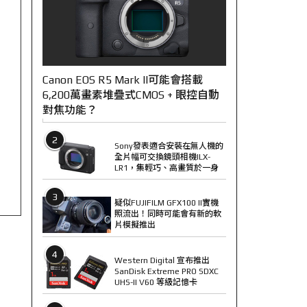
Canon EOS R5 Mark II可能會搭載
6,200萬畫素堆疊式CMOS + 眼控自動
對焦功能？
2
Sony發表適合安裝在無人機的
全片幅可交換鏡頭相機ILX-
LR1，集輕巧、高畫質於一身
3
疑似FUJIFILM GFX100 II實機
照流出！同時可能會有新的軟
片模擬推出
4
Western Digital 宣布推出
SanDisk Extreme PRO SDXC
UHS-II V60 等級記憶卡