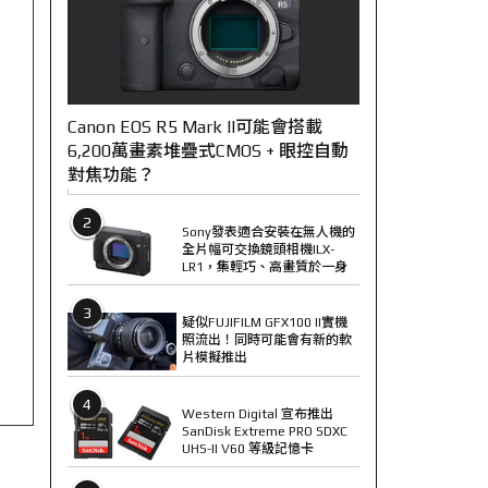
Canon EOS R5 Mark II可能會搭載
6,200萬畫素堆疊式CMOS + 眼控自動
對焦功能？
2
Sony發表適合安裝在無人機的
全片幅可交換鏡頭相機ILX-
LR1，集輕巧、高畫質於一身
3
疑似FUJIFILM GFX100 II實機
照流出！同時可能會有新的軟
片模擬推出
4
Western Digital 宣布推出
SanDisk Extreme PRO SDXC
UHS-II V60 等級記憶卡