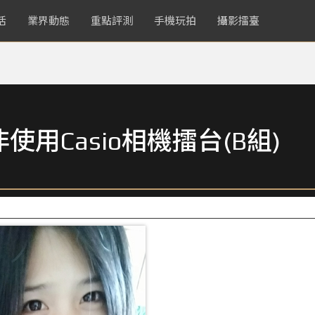
活
業界動態
重點評測
手機玩拍
攝影擂臺
用Casio相機擂台(B組)