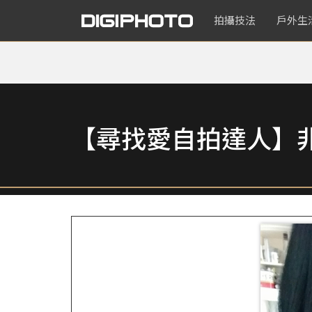
拍攝技法
戶外生
【尋找愛自拍達人】非使