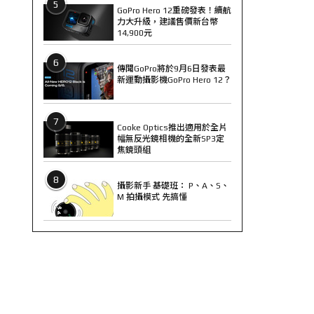
5
GoPro Hero 12重磅發表！續航
力大升級，建議售價新台幣
14,900元
6
傳聞GoPro將於9月6日發表最
新運動攝影機GoPro Hero 12？
7
Cooke Optics推出適用於全片
幅無反光鏡相機的全新SP3定
焦鏡頭組
8
攝影新手 基礎班： P、A、S、
M 拍攝模式 先搞懂