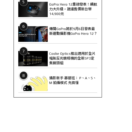
5
GoPro Hero 12重磅發表！續航
力大升級，建議售價新台幣
14,900元
6
傳聞GoPro將於9月6日發表最
新運動攝影機GoPro Hero 12？
7
Cooke Optics推出適用於全片
幅無反光鏡相機的全新SP3定
焦鏡頭組
8
攝影新手 基礎班： P、A、S、
M 拍攝模式 先搞懂