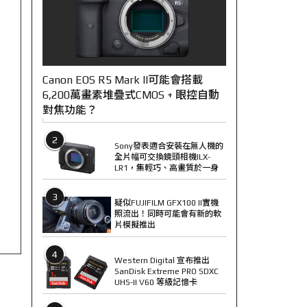
Canon EOS R5 Mark II可能會搭載
6,200萬畫素堆疊式CMOS + 眼控自動
對焦功能？
2
Sony發表適合安裝在無人機的
全片幅可交換鏡頭相機ILX-
LR1，集輕巧、高畫質於一身
3
疑似FUJIFILM GFX100 II實機
照流出！同時可能會有新的軟
片模擬推出
4
Western Digital 宣布推出
SanDisk Extreme PRO SDXC
UHS-II V60 等級記憶卡