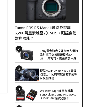
Canon EOS R5 Mark II可能會搭載
6,200萬畫素堆疊式CMOS + 眼控自動
對焦功能？
2
Sony發表適合安裝在無人機的
全片幅可交換鏡頭相機ILX-
LR1，集輕巧、高畫質於一身
3
疑似FUJIFILM GFX100 II實機
照流出！同時可能會有新的軟
片模擬推出
4
Western Digital 宣布推出
SanDisk Extreme PRO SDXC
UHS-II V60 等級記憶卡