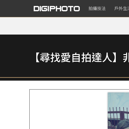
拍攝技法
戶外生
【尋找愛自拍達人】非使