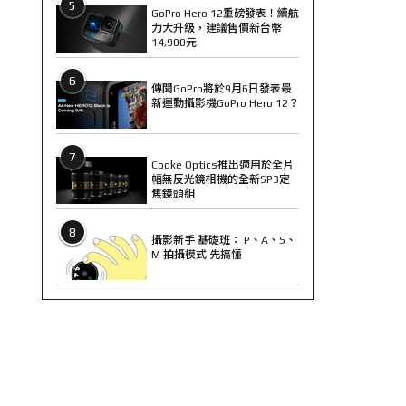
5
GoPro Hero 12重磅發表！續航
力大升級，建議售價新台幣
14,900元
6
傳聞GoPro將於9月6日發表最
新運動攝影機GoPro Hero 12？
7
Cooke Optics推出適用於全片
幅無反光鏡相機的全新SP3定
焦鏡頭組
8
攝影新手 基礎班： P、A、S、
M 拍攝模式 先搞懂